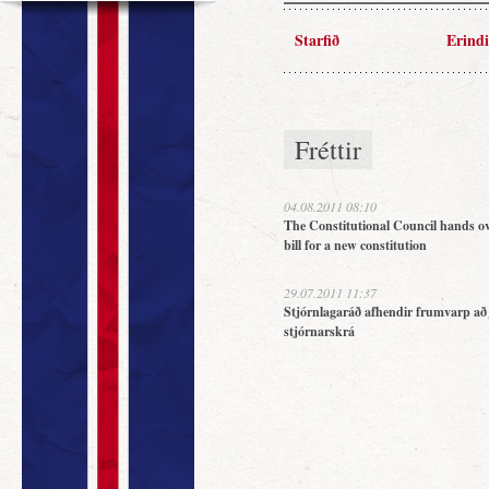
Starfið
Erindi
Fréttir
04.08.2011 08:10
The Constitutional Council hands ov
bill for a new constitution
29.07.2011 11:37
Stjórnlagaráð afhendir frumvarp að
stjórnarskrá