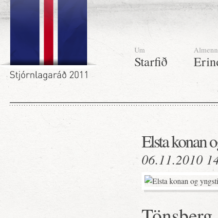
Um
Almenn
Starfið
Erin
Elsta konan o
06.11.2010 1
Tönsberg 