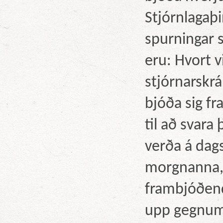
Stjórnlagaþi
spurningar 
eru: Hvort v
stjórnarskrá
bjóða sig f
til að svar
verða á dag
morgnanna, e
frambjóðendu
upp gegnum s