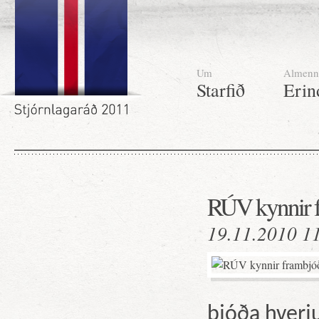
Um
Almenn
Starfið
Erin
RÚV kynnir f
19.11.2010 1
bjóða hverj