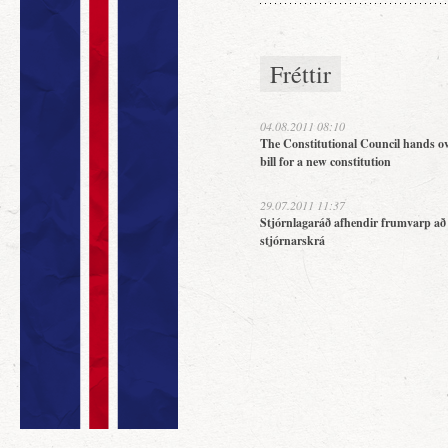
Fréttir
04.08.2011 08:10
The Constitutional Council hands ov
bill for a new constitution
29.07.2011 11:37
Stjórnlagaráð afhendir frumvarp að
stjórnarskrá