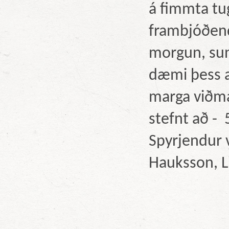
á fimmta tu
frambjóðend
morgun, su
dæmi þess að
marga viðm
stefnt að -
Spyrjendur 
Hauksson, L