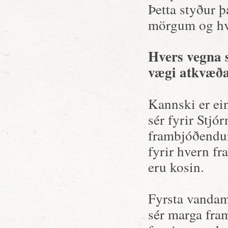
Þetta styður 
mörgum og hve
Hvers vegna s
vægi atkvæða
Kannski er ei
sér fyrir Stjó
frambjóðendur 
fyrir hvern fr
eru kosin.
Fyrsta vandamá
sér marga fra