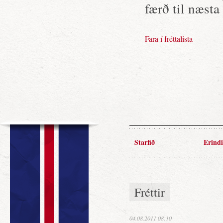
færð til næst
Fara í fréttalista
Starfið
Erindi
Fréttir
04.08.2011 08:10