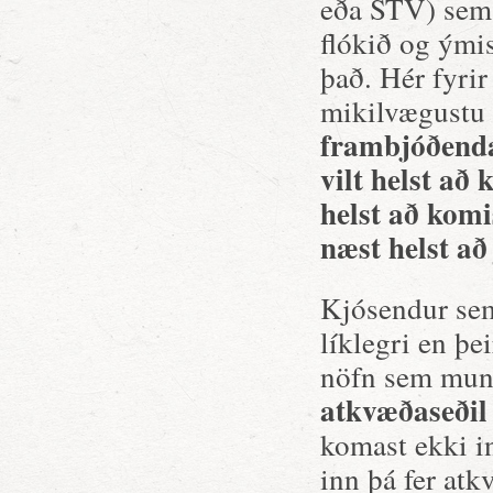
eða STV) sem a
flókið og ými
það. Hér fyrir
mikilvægustu s
frambjóðenda
vilt helst að
helst að komi
næst helst að 
Kjósendur sem
líklegri en þe
nöfn sem mun
atkvæðaseðil
komast ekki i
inn þá fer atk