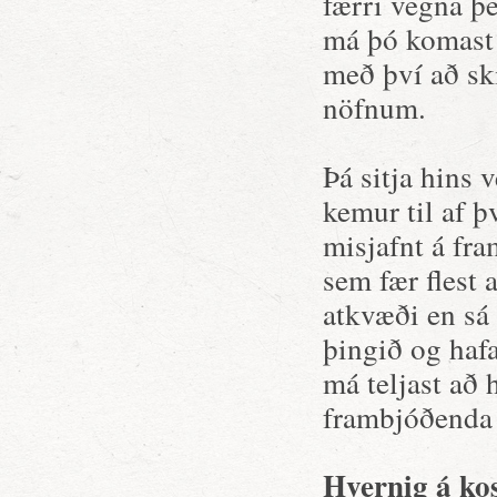
færri vegna þes
má þó komast 
með því að ski
nöfnum.
Þá sitja hins 
kemur til af þ
misjafnt á fr
sem fær flest 
atkvæði en sá 
þingið og hafa
má teljast að 
frambjóðenda 
Hvernig á ko