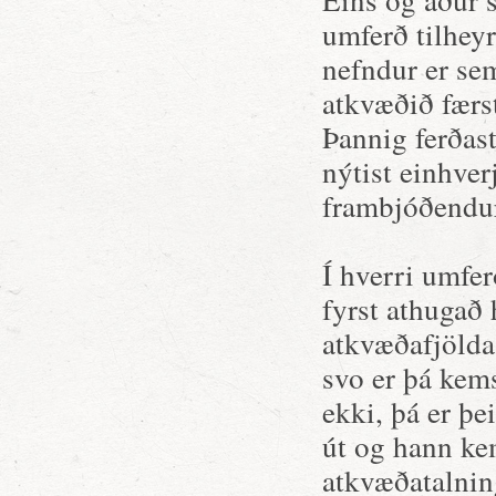
umferð tilhey
nefndur er sem
atkvæðið færs
Þannig ferðas
nýtist einhve
frambjóðendur
Í hverri umfer
fyrst athugað
atkvæðafjölda 
svo er þá kems
ekki, þá er þ
út og hann kem
atkvæðatalnin