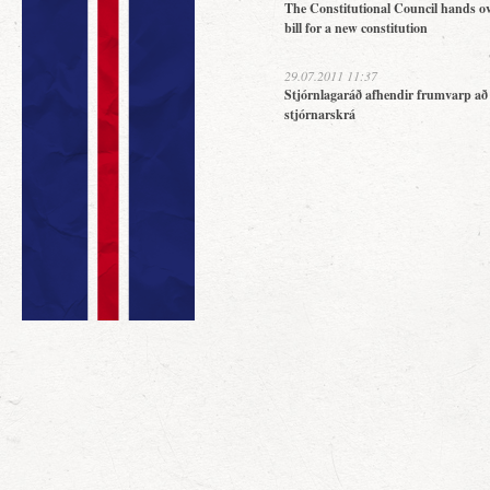
The Constitutional Council hands ov
bill for a new constitution
29.07.2011 11:37
Stjórnlagaráð afhendir frumvarp að
stjórnarskrá