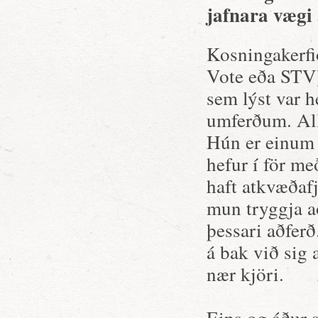
jafnara vægi
Kosningakerf
Vote eða STV)
sem lýst var h
umferðum. Allr
Hún er einum 
hefur í för me
haft atkvæðaf
mun tryggja að
þessari aðfer
á bak við sig
nær kjöri.
Eins og áður s