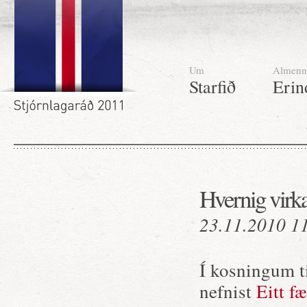
Um
Almenn
Starfið
Erin
Hvernig virk
23.11.2010 1
Í kosningum ti
nefnist
Eitt f