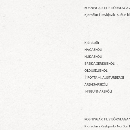
KOSNINGAR TIL STJÓRNLAGA
Kjörsókn í Reykjavík- Suður kl
Kjörstaðir
HAGASKÓLI
HLÍÐASKÓLI
BREIÐAGERÐISSKÓLI
ÖLDUSELSSKÓLI
ÍÞRÓTTAM. AUSTURBERGI
ÁRBÆJARSKÓLI
INNGUNNARSKÓLI
KOSNINGAR TIL STJÓRNLAGA
Kjörsókn í Reykjavík- Norður 