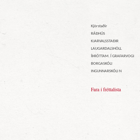
Kjörstaðir
RÁÐHÚS
KJARVALSSTAÐIR
LAUGARDALSHÖLL
ÍÞRÓTTAM. Í GRAFARVOGI
BORGASKÓLI
INGUNNARSKÓLI N
Fara í fréttalista