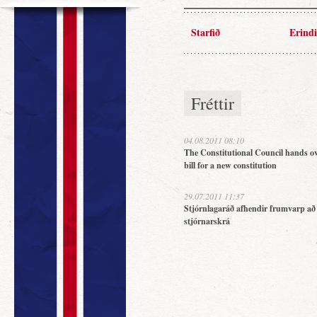
Starfið
Erindi
Fréttir
04.08.2011 08:10
The Constitutional Council hands ov
bill for a new constitution
29.07.2011 11:37
Stjórnlagaráð afhendir frumvarp að
stjórnarskrá