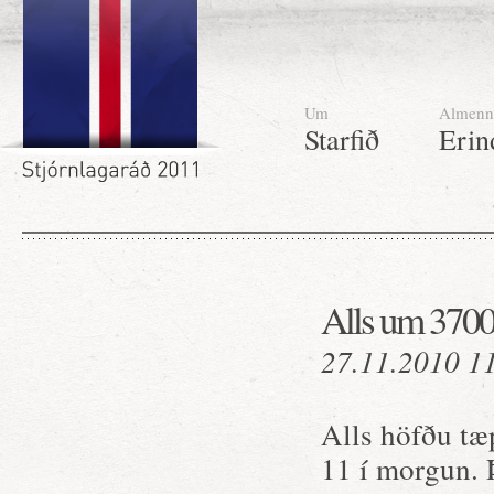
Um
Almenn
Starfið
Erin
Alls um 3700 
27.11.2010 1
Alls höfðu tæ
11 í morgun. Þ