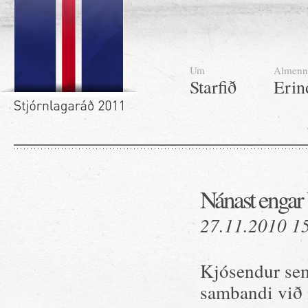
Um
Almenn
Starfið
Erin
Nánast engar 
27.11.2010 1
Kjósendur sem 
sambandi við í