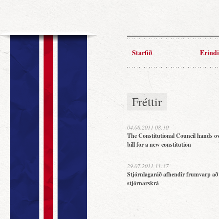
Starfið
Erindi
Fréttir
04.08.2011 08:10
The Constitutional Council hands ov
bill for a new constitution
29.07.2011 11:37
Stjórnlagaráð afhendir frumvarp að
stjórnarskrá