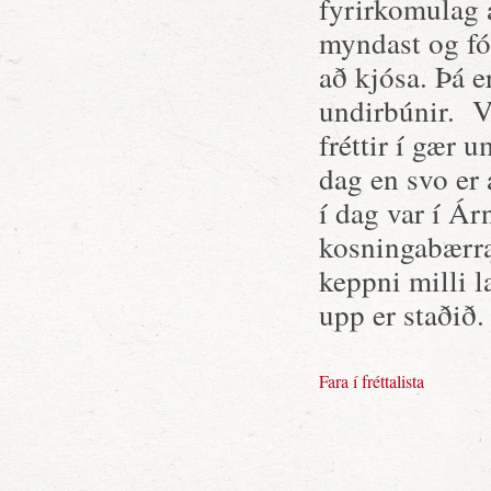
fyrirkomulag 
myndast og fól
að kjósa. Þá 
undirbúnir. V
fréttir í gær 
dag en svo er 
í dag var í Á
kosningabærra 
keppni milli l
upp er staðið.
Fara í fréttalista