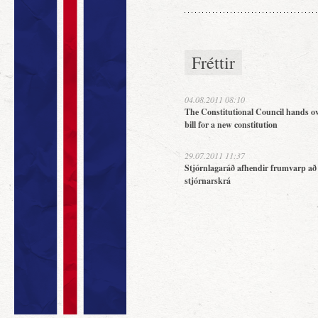
Fréttir
04.08.2011 08:10
The Constitutional Council hands ov
bill for a new constitution
29.07.2011 11:37
Stjórnlagaráð afhendir frumvarp að
stjórnarskrá