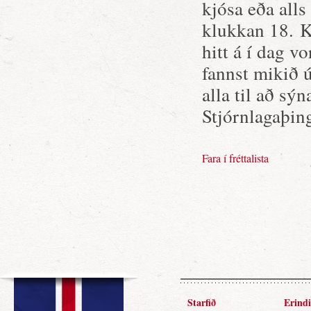
kjósa eða all
klukkan 18. K
hitt á í dag 
fannst mikið 
alla til að sý
Stjórnlagaþin
Fara í fréttalista
Starfið
Erindi