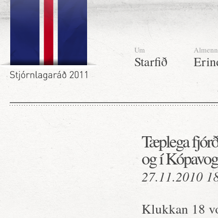
Um
Almenn
Starfið
Erin
Tæplega fjórð
og í Kópavog
27.11.2010 1
Klukkan 18 vo