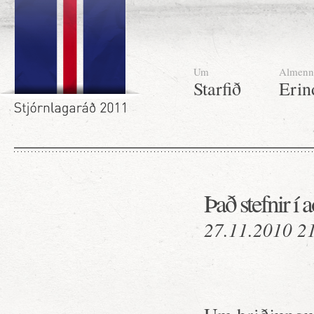
Um
Almenn
Starfið
Erin
Það stefnir í
27.11.2010 2