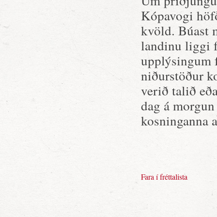
Um þriðjungur
Kópavogi höfð
kvöld. Búast 
landinu liggi
upplýsingum f
niðurstöður ko
verið talið e
dag á morgun h
kosninganna a
Fara í fréttalista