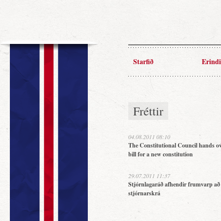
Starfið
Erindi
Fréttir
04.08.2011 08:10
The Constitutional Council hands ov
bill for a new constitution
29.07.2011 11:37
Stjórnlagaráð afhendir frumvarp að
stjórnarskrá