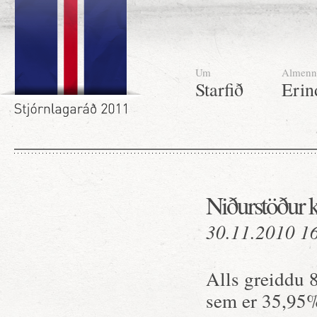
Um
Almenn
Starfið
Erin
Niðurstöður k
30.11.2010 1
Alls greiddu 
sem er 35,95%