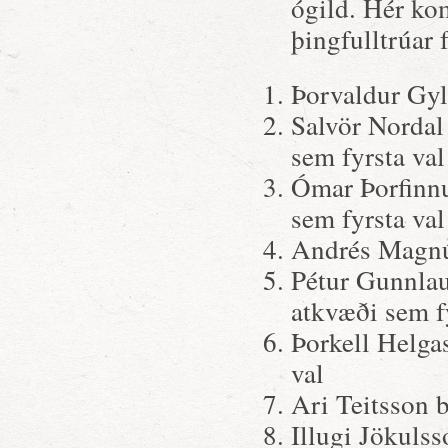
ógild. Hér ko
þingfulltrúar f
Þorvaldur Gyl
Salvör Nordal
sem fyrsta val
Ómar Þorfinnu
sem fyrsta val
Andrés Magnús
Pétur Gunnla
atkvæði sem f
Þorkell Helga
val
Ari Teitsson 
Illugi Jökuls