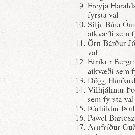
Freyja Harald
fyrsta val
Silja Bára Óm
atkvæði sem f
Örn Bárður Jó
val
Eiríkur Bergm
atkvæði sem f
Dögg Harðardó
Vilhjálmur Þo
sem fyrsta val
Þórhildur Þorl
Pawel Bartosz
Arnfríður Guð