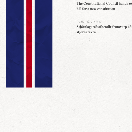
The Constitutional Council hands ov
bill for a new constitution
29.07.2011 11:37
Stjórnlagaráð afhendir frumvarp að
stjórnarskrá