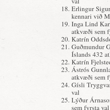
val
Erlingur Sigu
kennari við M
Inga Lind Kar
atkvæði sem f
Katrín Oddsdó
Guðmundur Gu
Íslands 432 a
Katrín Fjelste
Ástrós Gunnla
atkvæði sem f
Gísli Tryggva
val
Lýður Árnaso
sem fyrsta va