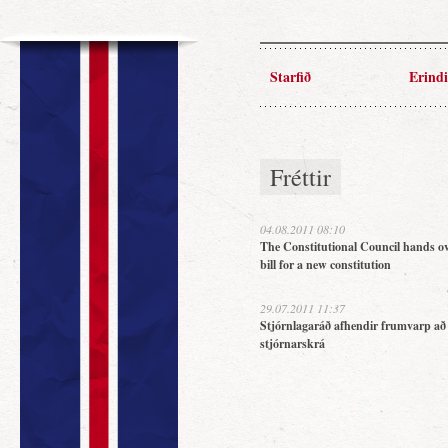
Starfið
Erindi
Fréttir
04.08.2011 08:10
The Constitutional Council hands ov
bill for a new constitution
29.07.2011 11:37
Stjórnlagaráð afhendir frumvarp að
stjórnarskrá