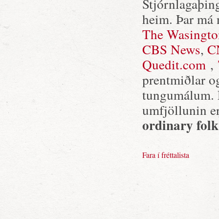
Stjórnlagaþin
heim. Þar má 
The Wasingto
CBS News
,
C
Quedit.com
,
prentmiðlar og
tungumálum. E
umfjöllunin er
ordinary folk
Fara í fréttalista