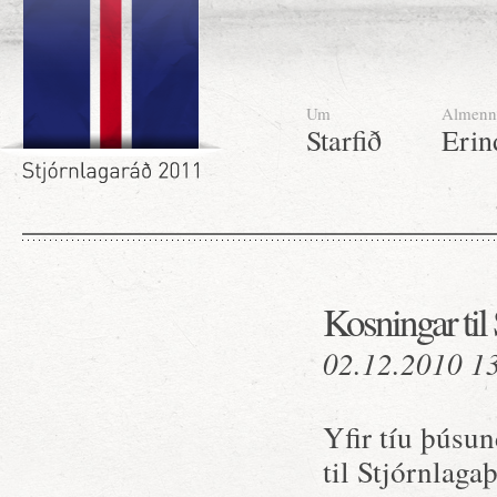
Um
Almenn
Starfið
Erin
Kosningar til
02.12.2010 1
Yfir tíu þúsu
til Stjórnlaga