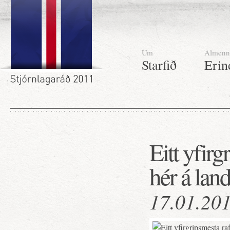
Um
Almenn
Starfið
Erin
Eitt yfir
hér á land
17.01.20