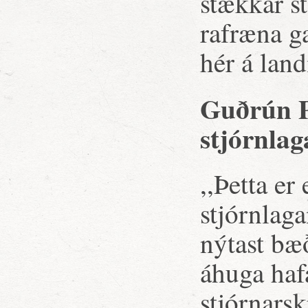
stækkar st
rafræna g
hér á land
Guðrún P
stjórnla
,,Þetta er
stjórnlaga
nýtast bæ
áhuga ha
stjórnarsk