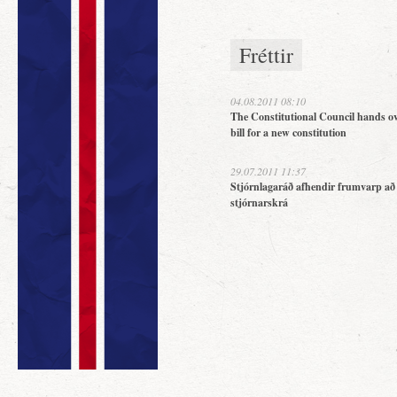
Fréttir
04.08.2011 08:10
The Constitutional Council hands ov
bill for a new constitution
29.07.2011 11:37
Stjórnlagaráð afhendir frumvarp að
stjórnarskrá