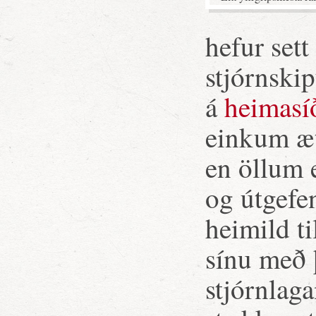
hefur set
stjórnski
á
heimasí
einkum æt
en öllum e
og útgefe
heimild ti
sínu með 
stjórnlag