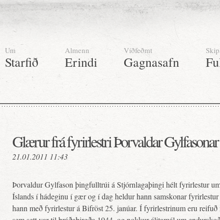
Um
Almenn
Víðfeðmt
Skip
Starfið
Erindi
Gagnasafn
Fu
Glærur frá fyrirlestri Þorvaldar Gylfasonar
21.01.2011 11:43
Þorvaldur Gylfason þingfulltrúi á Stjórnlagaþingi hélt fyrirlestur 
Íslands í hádeginu í gær og í dag heldur hann samskonar fyrirlestu
hann með fyrirlestur á Bifröst 25. janúar. Í fyrirlestrinum eru reifuð
sem sett var til bráðabirgða 1944, og nokkur álitamál um endurskoð