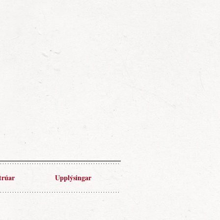
trúar
Upplýsingar