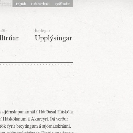
English
Hafa samband
Þjóðfundur
aðir
Ítarlegar
lltrúar
Upplýsingar
um stjórnskipunarmál í Hátíðasal Háskóla
r í Háskólanum á Akureyri. Þá verður
 rök fyrir breytingum á stjórnarskránni,
un stjórnarskrárinnar. Einnig eru dregin