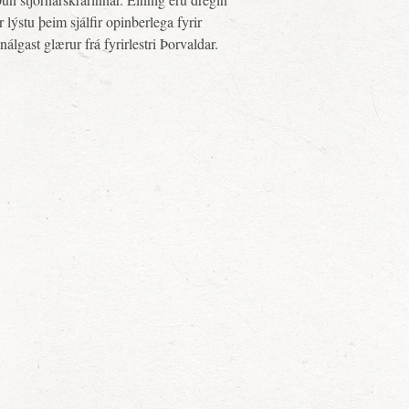
 lýstu þeim sjálfir opinberlega fyrir
lgast glærur frá fyrirlestri Þorvaldar.