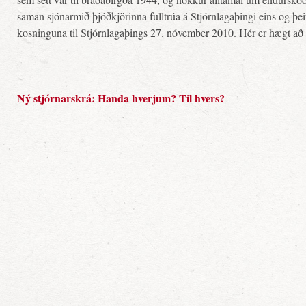
saman sjónarmið þjóðkjörinna fulltrúa á Stjórnlagaþingi eins og þeir
kosninguna til Stjórnlagaþings 27. nóvember 2010. Hér er hægt að ná
Ný stjórnarskrá: Handa hverjum? Til hvers?