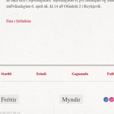
miðvikudaginn 6. apríl nk. kl.14 að Ofanleiti 2 í Reykjavík.
Fara í fréttalista
Starfið
Erindi
Gagnasafn
Full
Fréttir
Myndir
4.08.2011 08:10