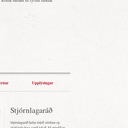
trúar
Upplýsingar
Stjórnlagaráð
Stjórnlagaráð hefur lokið störfum og
skrifstofu þess verið lokað. Ef erindið er