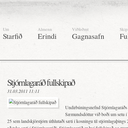
Um
Almenn
Víðfeðmt
Skip
Starfið
Erindi
Gagnasafn
Fu
Stjórnlagaráð fullskipað
31.03.2011 11:11
Undirbúningsnefnd Stjórnlagaráðs h
Sæmundsdóttur við boði um setu í 
25 sem landskjörstjórn úthlutaði sæti í kosningu til stjórnlagaþing
að taka sæti í Stjórnlagaráði. Stjórnlagaráð er því fullskipað og mu