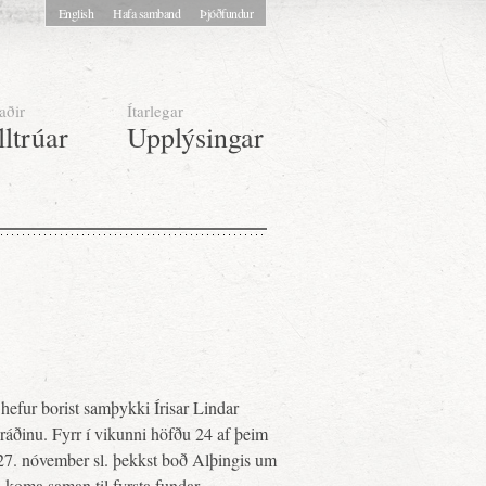
English
Hafa samband
Þjóðfundur
aðir
Ítarlegar
lltrúar
Upplýsingar
efur borist samþykki Írisar Lindar
ráðinu. Fyrr í vikunni höfðu 24 af þeim
s 27. nóvember sl. þekkst boð Alþingis um
n koma saman til fyrsta fundar