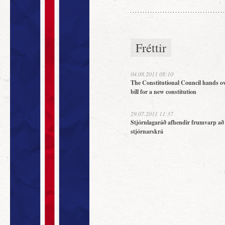
Fréttir
04.08.2011 08:10
The Constitutional Council hands ov
bill for a new constitution
29.07.2011 11:37
Stjórnlagaráð afhendir frumvarp að
stjórnarskrá