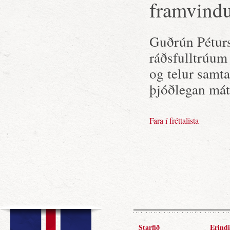
framvindu
Guðrún Péturs
ráðsfulltrúum
og telur samta
þjóðlegan mát
Fara í fréttalista
Starfið
Erindi