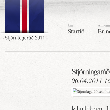
Um
Almenn
Starfið
Erin
Stjórnlagaráð 
06.04.2011 1
klukkan 