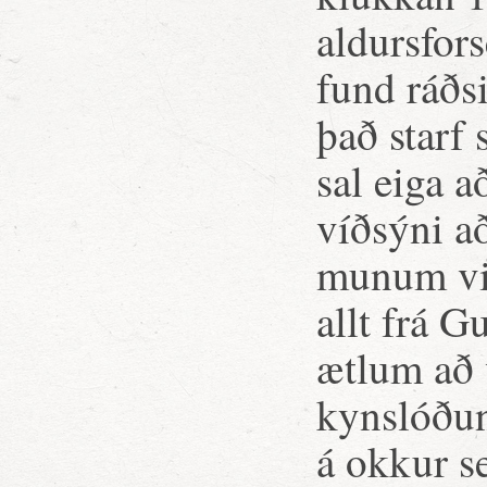
aldursfors
fund ráðs
það starf
sal eiga a
víðsýni a
munum við
allt frá G
ætlum að 
kynslóðun
á okkur s