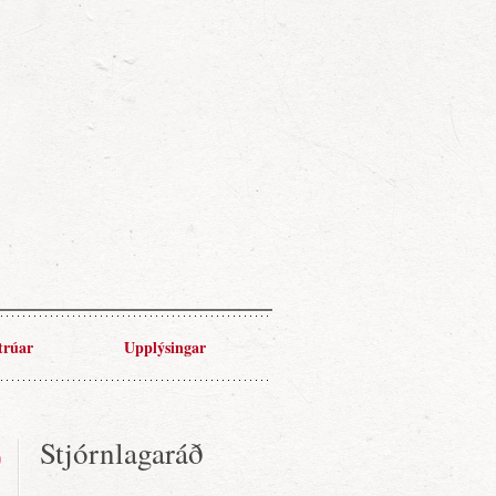
trúar
Upplýsingar
Stjórnlagaráð