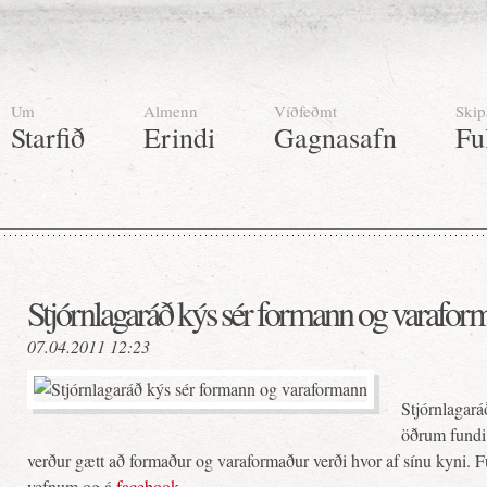
Um
Almenn
Víðfeðmt
Skip
Starfið
Erindi
Gagnasafn
Fu
Stjórnlagaráð kýs sér formann og varafor
07.04.2011 12:23
Stjórnlagará
öðrum fundi 
verður gætt að formaður og varaformaður verði hvor af sínu kyni. F
vefnum og á
facebook.