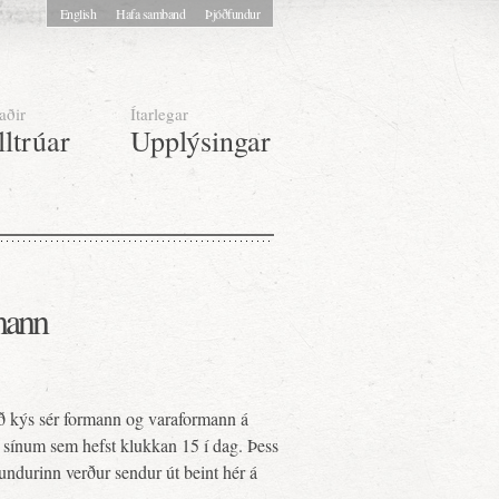
English
Hafa samband
Þjóðfundur
aðir
Ítarlegar
lltrúar
Upplýsingar
mann
ð kýs sér formann og varaformann á
sínum sem hefst klukkan 15 í dag. Þess
undurinn verður sendur út beint hér á