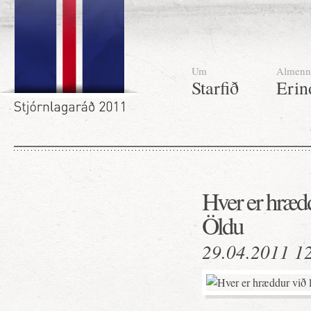
Um
Almenn
Starfið
Erin
Hver er hræd
Öldu
29.04.2011 1