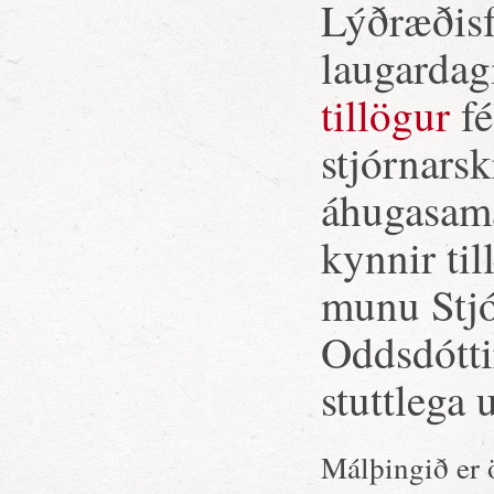
Lýðræðisf
laugardagi
tillögur
fé
stjórnars
áhugasama
kynnir til
munu Stjó
Oddsdótti
stuttlega 
Málþingið er