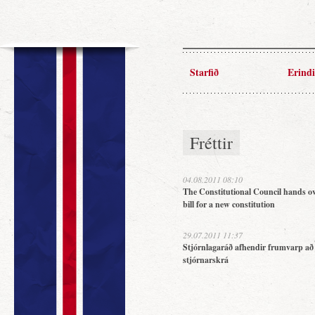
Starfið
Erindi
Fréttir
04.08.2011 08:10
The Constitutional Council hands ov
bill for a new constitution
29.07.2011 11:37
Stjórnlagaráð afhendir frumvarp að
stjórnarskrá