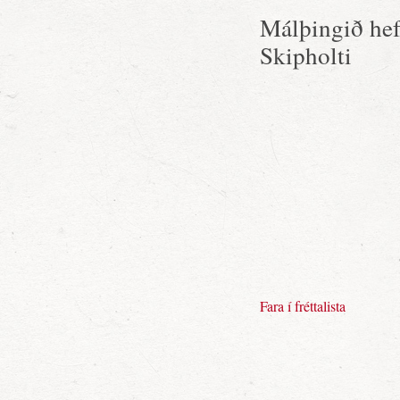
Málþingið hefs
Skipholti
Fara í fréttalista