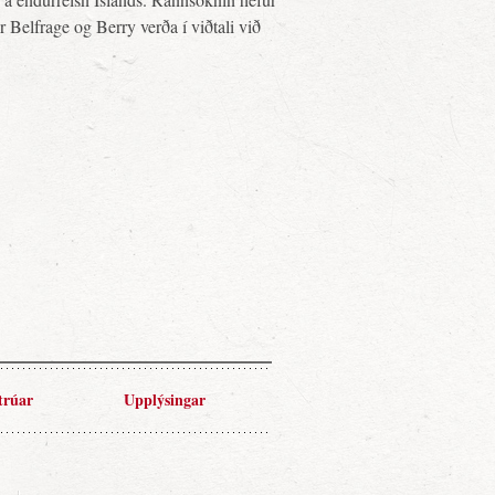
ir Belfrage og Berry verða í viðtali við
trúar
Upplýsingar