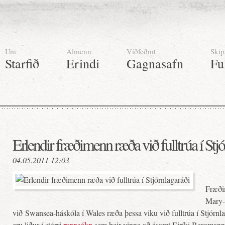
Um
Almenn
Víðfeðmt
Skip
Starfið
Erindi
Gagnasafn
Fu
Erlendir fræðimenn ræða við fulltrúa í Stj
04.05.2011 12:03
Fræði
Mary-
við Swansea-háskóla í Wales ræða þessa viku við fulltrúa í Stjórnl
eru liður í stórri
rannsókn
sem þeir vinna að ásamt Eiríki Bergmann 