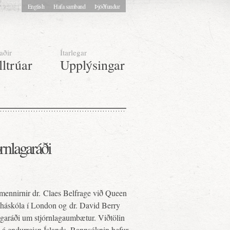
English
Hafa samband
Þjóðfundur
aðir
Ítarlegar
lltrúar
Upplýsingar
órnlagaráði
mennirnir dr. Claes Belfrage við Queen
háskóla í London og dr. David Berry
agaráði um stjórnlagaumbætur. Viðtölin
á endurreisn Íslands. Rannsóknin hefur