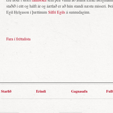
staðið í eitt og hálft ár og áætlað er að hún standi næstu misseri. Þe
Egil Helgason í þættinum
Silfri Egils
á sunnudaginn.
Fara í fréttalista
Starfið
Erindi
Gagnasafn
Full