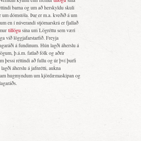
ttindi barna og um að herskyldu skuli
dar um dómstóla. Þar er m.a. kveðið á um
um en í núverandi stjórnarskrá er fjallað
emur
tillögu
sína um
Lögréttu
sem væri
aga við löggjafarstarfið. Freyja
rnlagaráði á fundinum. Hún lagði áherslu á
 lögum, þ.á.m. fatlað fólk og aðrir
þessi réttindi að fullu og úr því þurfi
agði áherslu á jafnrétti, aukna
pa fram hugmyndum um kjördæmaskipan og
lagaráðs.