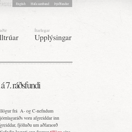
English
Hafa samband
Þjóðfundur
aðir
Ítarlegar
lltrúar
Upplýsingar
 á 7. ráðsfundi
illögur frá A- og C-nefndum
jórnlagaráðs voru afgreiddar inn
greiddar, fjölluðu um aðfaraorð
. Nefndin kynnti enn fremur
tillögu
sína