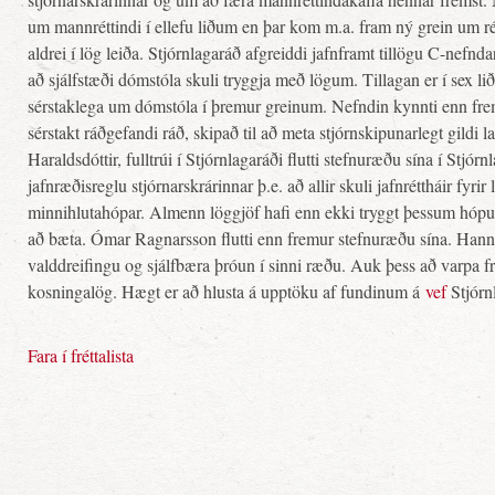
um mannréttindi í ellefu liðum en þar kom m.a. fram ný grein um ré
aldrei í lög leiða. Stjórnlagaráð afgreiddi jafnframt tillögu C-nefn
að sjálfstæði dómstóla skuli tryggja með lögum. Tillagan er í sex lið
sérstaklega um dómstóla í þremur greinum. Nefndin kynnti enn fr
sérstakt ráðgefandi ráð, skipað til að meta stjórnskipunarlegt gildi l
Haraldsdóttir, fulltrúi í Stjórnlagaráði flutti stefnuræðu sína í Stjó
jafnræðisreglu stjórnarskrárinnar þ.e. að allir skuli jafnréttháir fyrir
minnihlutahópar. Almenn löggjöf hafi enn ekki tryggt þessum hópum 
að bæta. Ómar Ragnarsson flutti enn fremur stefnuræðu sína. Hann l
valddreifingu og sjálfbæra þróun í sinni ræðu. Auk þess að var
kosningalög. Hægt er að hlusta á upptöku af fundinum á
vef
Stjórn
Fara í fréttalista