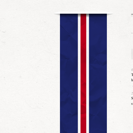
0
T
b
2
S
s