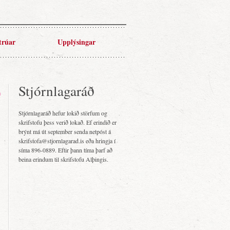
trúar
Upplýsingar
Stjórnlagaráð
Stjórnlagaráð hefur lokið störfum og
skrifstofu þess verið lokað. Ef erindið er
brýnt má út september senda netpóst á
skrifstofa@stjornlagarad.is eða hringja í
síma 896-0889. Eftir þann tíma þarf að
beina erindum til skrifstofu Alþingis.