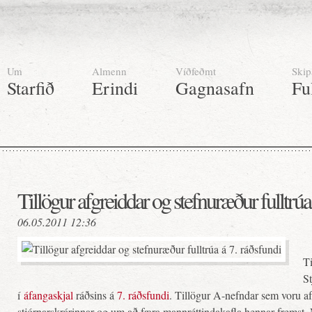
Um
Almenn
Víðfeðmt
Skip
Starfið
Erindi
Gagnasafn
Fu
Tillögur afgreiddar og stefnuræður fulltrúa
06.05.2011 12:36
T
St
í
áfangaskjal
ráðsins á
7. ráðsfundi
. Tillögur A-nefndar sem voru af
stjórnarskrárinnar og um að færa mannréttindakafla hennar fremst