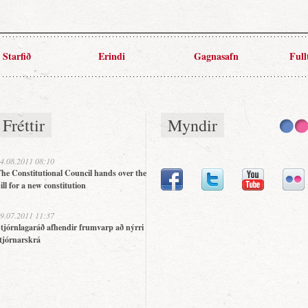
Starfið
Erindi
Gagnasafn
Full
Fréttir
Myndir
4.08.2011 08:10
he Constitutional Council hands over the
ill for a new constitution
9.07.2011 11:37
tjórnlagaráð afhendir frumvarp að nýrri
tjórnarskrá