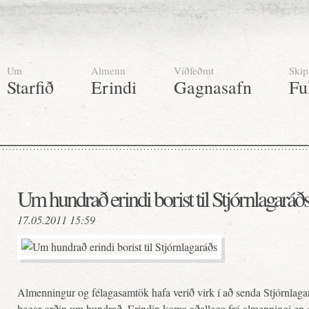
Um
Almenn
Víðfeðmt
Skip
Starfið
Erindi
Gagnasafn
Fu
Um hundrað erindi borist til Stjórnlagaráð
17.05.2011 15:59
Almenningur og félagasamtök hafa verið virk í að senda Stjórnlagar
þegar orðin um hundrað. Erindin koma aðallega frá almenningi en 