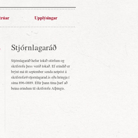
trúar
Upplýsingar
Stjórnlagaráð
Stjórnlagaráð hefur lokið störfum og
skrifstofu þess verið lokað. Ef erindið er
brýnt má út september senda netpóst á
skrifstofa@stjornlagarad.is eða hringja í
síma 896-0889. Eftir þann tíma þarf að
beina erindum til skrifstofu Alþingis.