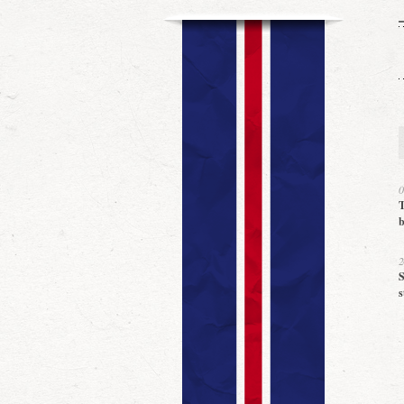
0
T
b
2
S
s