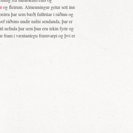
t
og fleirum. Almenningur getur sett inn
irra þar sem bæði fulltrúar í ráðinu og
á vef ráðsins undir nafni sendanda, þar er
l nefnda þar sem þau eru tekin fyrir og
mur fram í væntanlegu frumvarpi og því er
.