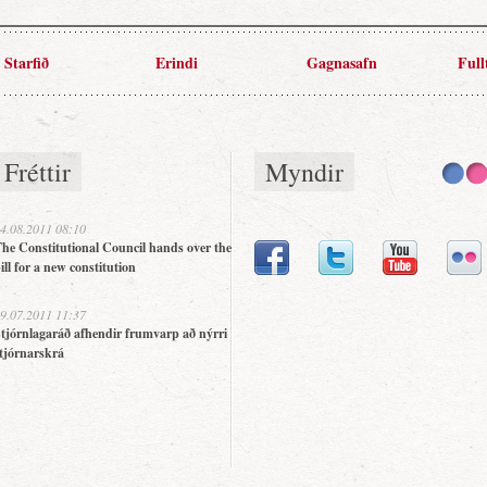
Starfið
Erindi
Gagnasafn
Full
Fréttir
Myndir
4.08.2011 08:10
he Constitutional Council hands over the
ill for a new constitution
9.07.2011 11:37
tjórnlagaráð afhendir frumvarp að nýrri
tjórnarskrá