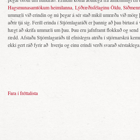
Hagsmunasamtökum heimilanna
,
Lýðræðisfélaginu Öldu
,
Siðmenn
ummæli við erindin og nú þegar á sér stað mikil umræða við mörg þe
aðrir tjá sig. Ferill erinda í Stjórnlagaráði er þannig að þau birtast 
hægt að skrifa ummæli um þau. Þau eru jafnframt flokkuð og send ti
rædd. Afstaða Stjórnlagaráðs til efnislegra atriða í stjórnarskrá ke
ekki gert ráð fyrir að hverju og einu erindi verði svarað sérstaklega
Fara í fréttalista