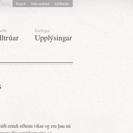
English
Hafa samband
Þjóðfundur
aðir
Ítarlegar
lltrúar
Upplýsingar
s
áði erindi síðustu vikur og eru þau nú
einnig frá samtökum eins og