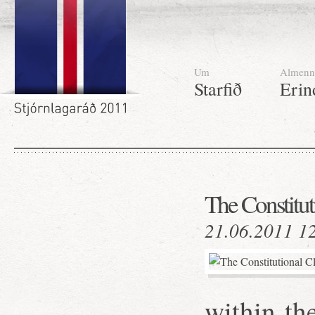
Um
Almenn
Starfið
Erin
The Constituti
21.06.2011 1
within th