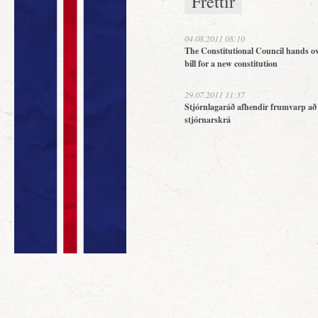
Fréttir
04.08.2011 08:10
The Constitutional Council hands ov
bill for a new constitution
29.07.2011 11:37
Stjórnlagaráð afhendir frumvarp að
stjórnarskrá