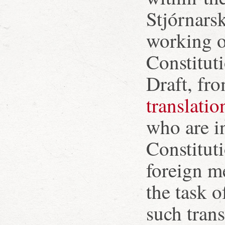
Stjórnarsk
working o
Constitut
Draft, fr
translatio
who are in
Constitut
foreign m
the task o
such trans