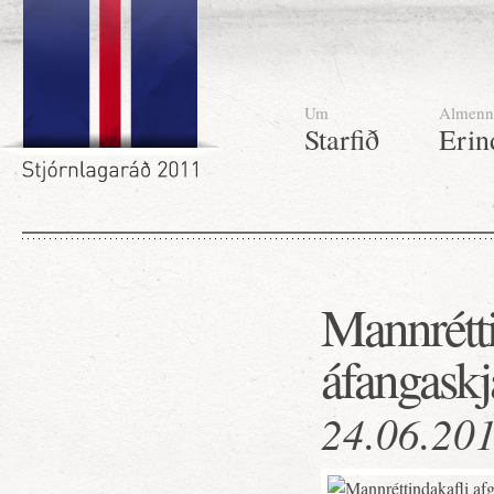
Um
Almenn
Starfið
Erin
Mannrétti
áfangaskj
24.06.20