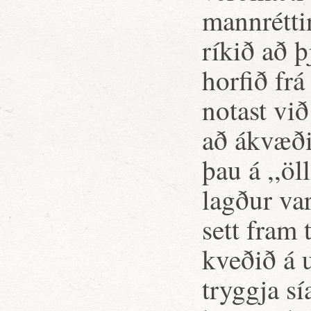
mannrétti
ríkið að 
horfið frá
notast við
að ákvæði 
þau á ,,ö
lagður va
sett fram 
kveðið á 
tryggja s