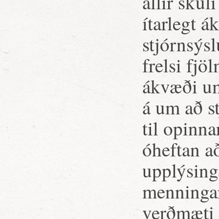
allir skul
ítarlegt 
stjórnsýsl
frelsi fjö
ákvæði um
á um að s
til opinn
óheftan a
upplýsing
menninga
verðmæti 