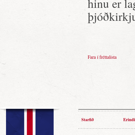
hinu er l
þjóðkirkj
Fara í fréttalista
Starfið
Erindi