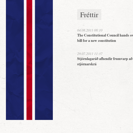
Fréttir
04.08.2011 08:10
The Constitutional Council hands ov
bill for a new constitution
29.07.2011 11:37
Stjórnlagaráð afhendir frumvarp að
stjórnarskrá