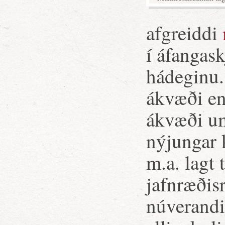
afgreiddi
í áfangask
hádeginu. 
ákvæði en
ákvæði u
nýjungar 
m.a. lagt
jafnræðisr
núverandi