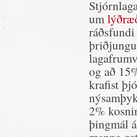
Stjórnlaga
um
lýðræð
ráðsfundi 
þriðjungur
lagafrumv
og að 15%
krafist þ
nýsamþykk
2% kosni
þingmál á