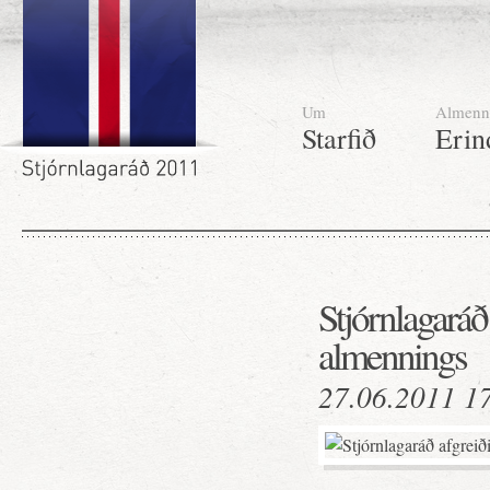
Um
Almenn
Starfið
Erin
Stjórnlagaráð
almennings
27.06.2011 1