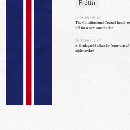
Fréttir
04.08.2011 08:10
The Constitutional Council hands ov
bill for a new constitution
29.07.2011 11:37
Stjórnlagaráð afhendir frumvarp að
stjórnarskrá