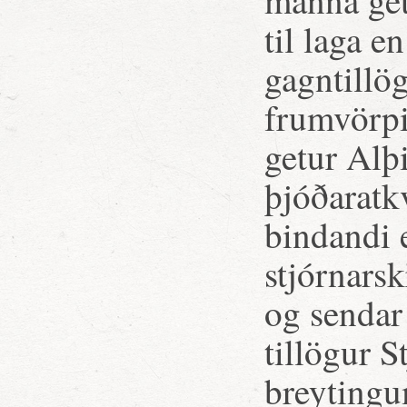
manna get
til laga e
gagntillö
frumvörpi
getur Alþ
þjóðaratk
bindandi 
stjórnars
og sendar
tillögur S
breytingu