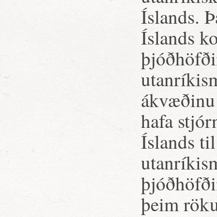
Íslands. Þ
Íslands k
þjóðhöfðin
utanríkis
ákvæðinu 
hafa stjó
Íslands ti
utanríkis
þjóðhöfðin
þeim röku