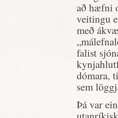
að hæfni 
veitingu 
með ákvæð
„málefnal
falist sj
kynjahlut
dómara, t
sem löggj
Þá var ein
utanríkisk