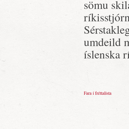
sömu skil
ríkisstjó
Sérstakle
umdeild m
íslenska r
Fara í fréttalista