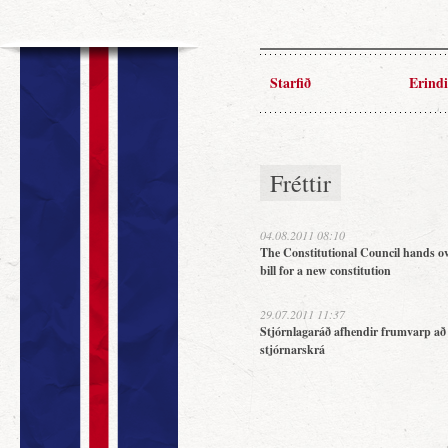
Starfið
Erindi
Fréttir
04.08.2011 08:10
The Constitutional Council hands ov
bill for a new constitution
29.07.2011 11:37
Stjórnlagaráð afhendir frumvarp að
stjórnarskrá