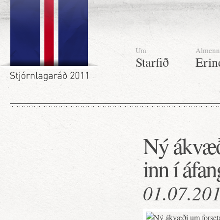
Um
Almenn
Starfið
Erin
Ný ákvæð
inn í áfan
01.07.20