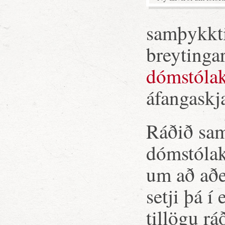
samþykkti
breytingar
dómstólak
áfangaskja
Ráðið sam
dómstólak
um að aðe
setji þá í
tillögu r