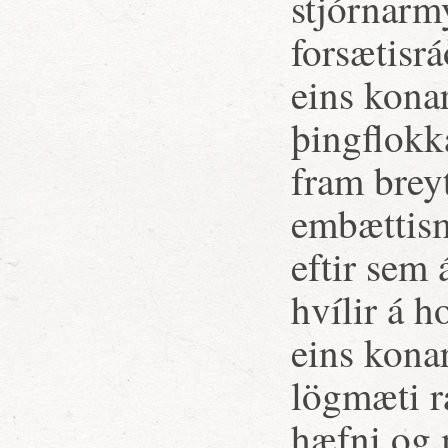
stjórnarm
forsætisrá
eins kona
þingflokka
fram brey
embættism
eftir sem
hvílir á h
eins konar
lögmæti r
hæfni og