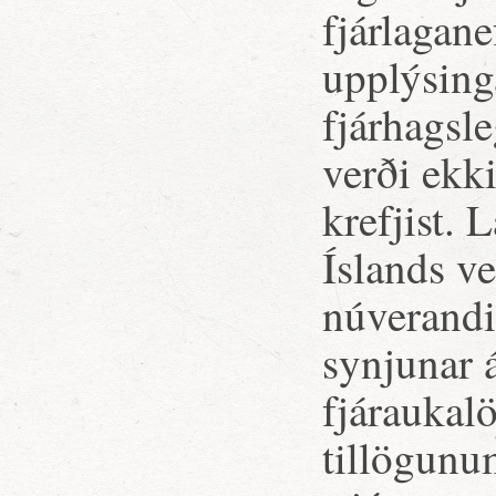
fjárlagane
upplýsing
fjárhagsl
verði ekk
krefjist. 
Íslands v
núverandi 
synjunar á
fjáraukal
tillögunu