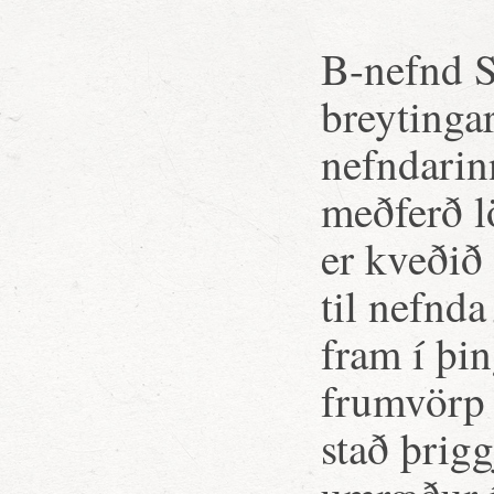
B-nefnd S
breytinga
nefndarin
meðferð lö
er kveðið
til nefnd
fram í þi
frumvörp 
stað þrigg