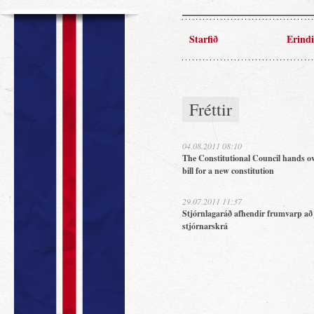
Starfið
Erindi
Fréttir
04.08.2011 08:10
The Constitutional Council hands ov
bill for a new constitution
29.07.2011 11:37
Stjórnlagaráð afhendir frumvarp að
stjórnarskrá