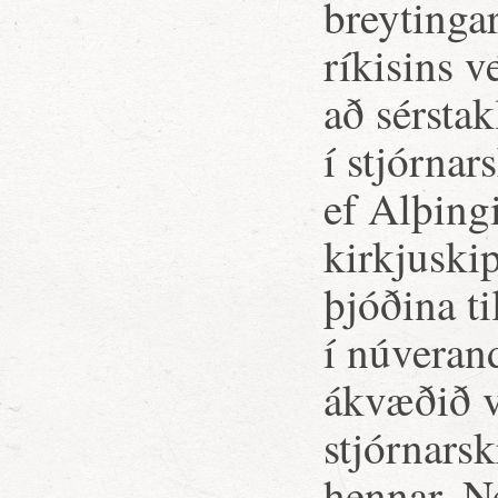
breytinga
ríkisins v
að sérsta
í stjórnar
ef Alþing
kirkjuski
þjóðina t
í núverand
ákvæðið v
stjórnarsk
hennar. N