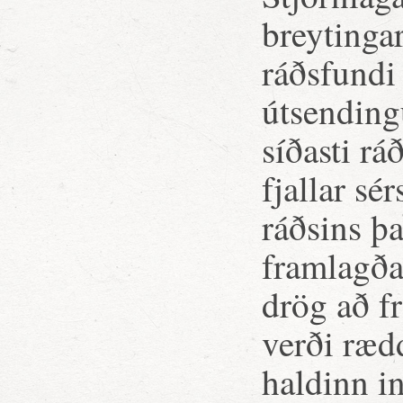
breytingar
ráðsfundi 
útsending
síðasti r
fjallar sé
ráðsins þ
framlagðar
drög að fr
verði ræd
haldinn 