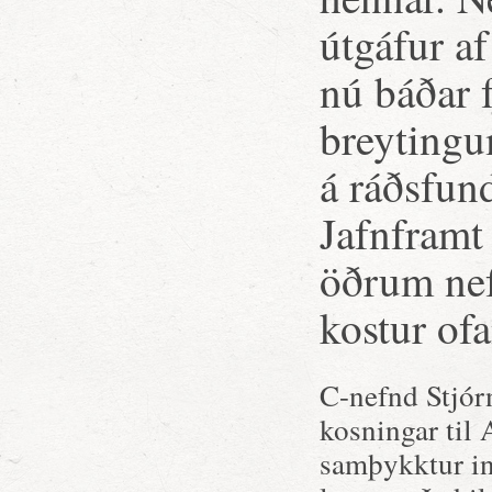
útgáfur a
nú báðar 
breytingu
á ráðsfu
Jafnframt 
öðrum nef
kostur of
C-nefnd Stjórn
kosningar til
samþykktur inn