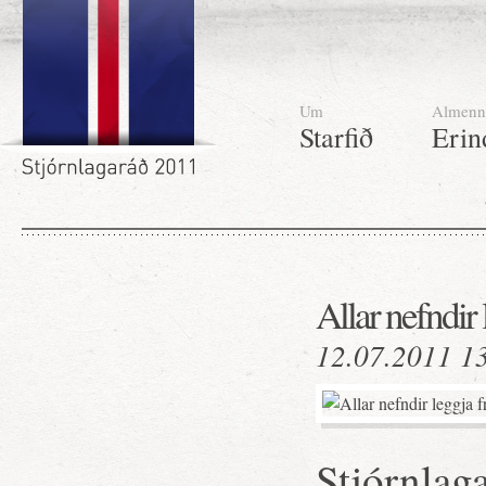
Um
Almenn
Starfið
Erin
Allar nefndir 
12.07.2011 1
Stjórnlag