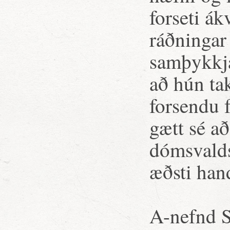
forseti ák
ráðningar 
samþykkja
að hún ta
forsendu f
gætt sé að
dómsvalds
æðsti han
A-nefnd S