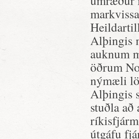
umræður í
markvissa
Heildarti
Alþingis 
auknum mæ
öðrum Nor
nýmæli lö
Alþingis 
stuðla að
ríkisfjárm
útgáfu fj