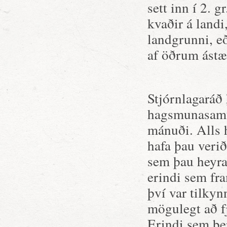
sett inn í 2. g
kvaðir á landi
landgrunni, e
af öðrum ástæ
Stjórnlagaráð
hagsmunasamt
mánuði. Alls h
hafa þau veri
sem þau heyra
erindi sem fr
því var tilkyn
mögulegt að f
Erindi sem be