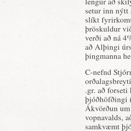
lengur að skil
setur inn nýtt
slíkt fyrirko
þröskuldur vi
verði að ná 4%
að Alþingi úr
þingmanna hel
C-nefnd Stjór
orðalagsbreyti
.gr. að forset
þjóðhöfðingi 
Ákvörðun um s
vopnavalds, a
samkvæmt þjóð