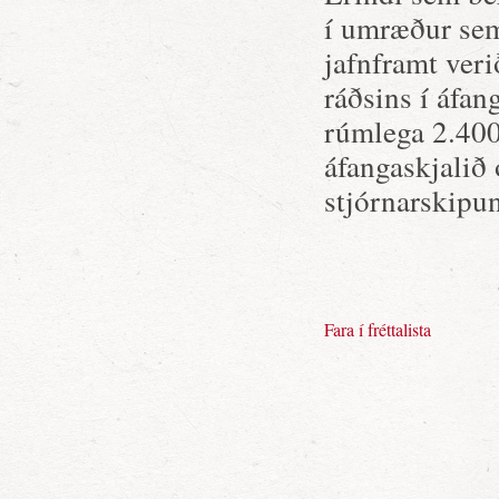
í umræður sem
jafnframt veri
ráðsins í áfan
rúmlega 2.400
áfangaskjalið 
stjórnarskipun
Fara í fréttalista