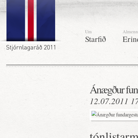
Um
Almenn
Starfið
Erin
Ánægður fund
12.07.2011 1
tónlistarm