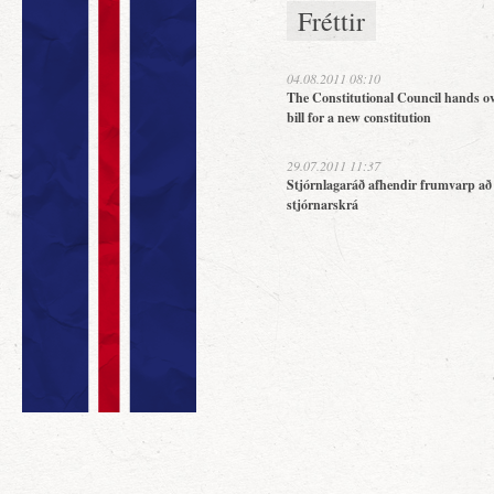
Fréttir
04.08.2011 08:10
The Constitutional Council hands ov
bill for a new constitution
29.07.2011 11:37
Stjórnlagaráð afhendir frumvarp að
stjórnarskrá