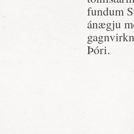
fundum St
ánægju m
gagnvirkn
Þóri.