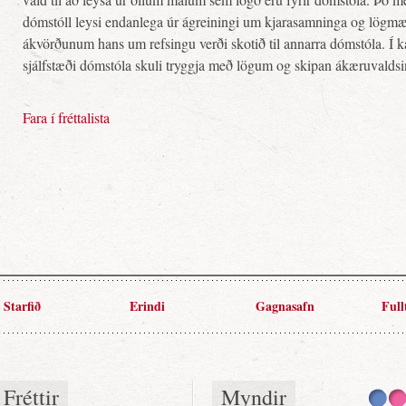
dómstóll leysi endanlega úr ágreiningi um kjarasamninga og lögmæ
ákvörðunum hans um refsingu verði skotið til annarra dómstóla. Í
sjálfstæði dómstóla skuli tryggja með lögum og skipan ákæruvalds
Fara í fréttalista
Starfið
Erindi
Gagnasafn
Full
Fréttir
Myndir