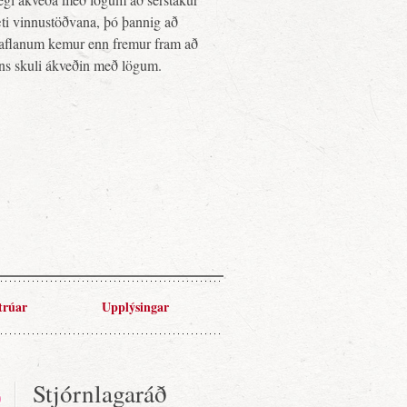
ti vinnustöðvana, þó þannig að
 kaflanum kemur enn fremur fram að
ins skuli ákveðin með lögum.
trúar
Upplýsingar
Stjórnlagaráð