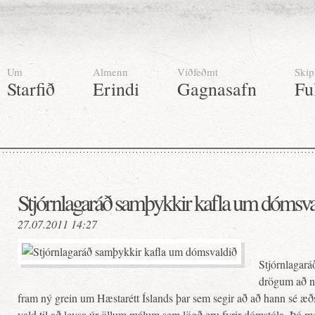
Um
Almenn
Víðfeðmt
Skip
Starfið
Erindi
Gagnasafn
Fu
Stjórnlagaráð samþykkir kafla um dómsva
27.07.2011 14:27
Stjórnlagará
drögum að ný
fram ný grein um Hæstarétt Íslands þar sem segir að að hann sé æðst
vald til að leysa úr öllum málum sem lögð eru fyrir dómstóla. Þó 