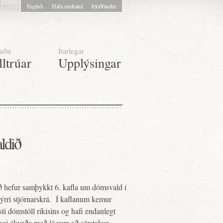
English
Hafa samband
Þjóðfundur
aðir
Ítarlegar
lltrúar
Upplýsingar
ldið
ð hefur samþykkt 6. kafla um dómsvald í
rri stjórnarskrá. Í kaflanum kemur
i dómstóll ríkisins og hafi endanlegt
megi ákveða með lögum að sérstakur