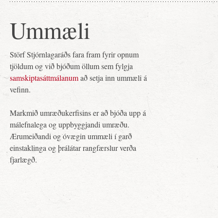
Ummæli
Störf Stjórnlagaráðs fara fram fyrir opnum
tjöldum og við bjóðum öllum sem fylgja
samskiptasáttmálanum
að setja inn ummæli á
vefinn.
Markmið umræðukerfisins er að bjóða upp á
málefnalega og uppbyggjandi umræðu.
Ærumeiðandi og óvægin ummæli í garð
einstaklinga og þrálátar rangfærslur verða
fjarlægð.