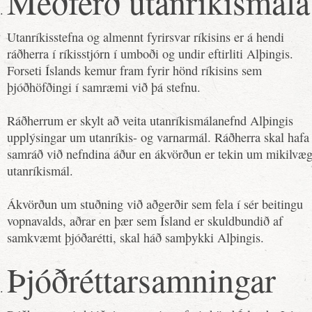
Meðferð utanríkismála
Utanríkisstefna og almennt fyrirsvar ríkisins er á hendi
ráðherra í ríkisstjórn í umboði og undir eftirliti Alþingis.
Forseti Íslands kemur fram fyrir hönd ríkisins sem
þjóðhöfðingi í samræmi við þá stefnu.
Ráðherrum er skylt að veita utanríkismálanefnd Alþingis
upplýsingar um utanríkis- og varnarmál. Ráðherra skal hafa
samráð við nefndina áður en ákvörðun er tekin um mikilvæ
utanríkismál.
Ákvörðun um stuðning við aðgerðir sem fela í sér beitingu
vopnavalds, aðrar en þær sem Ísland er skuldbundið af
samkvæmt þjóðarétti, skal háð samþykki Alþingis.
Þjóðréttarsamningar