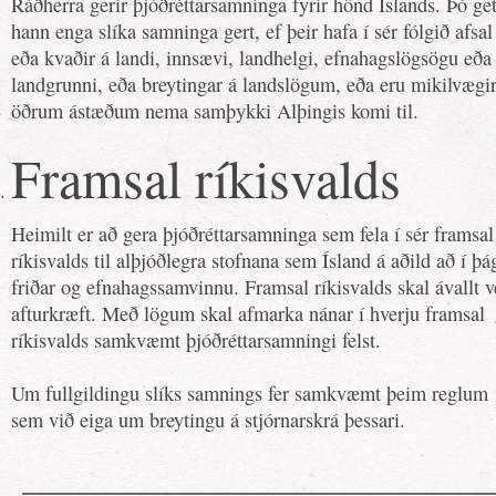
Ráðherra gerir þjóðréttarsamninga fyrir hönd Íslands. Þó ge
hann enga slíka samninga gert, ef þeir hafa í sér fólgið afsal
eða kvaðir á landi, innsævi, landhelgi, efnahagslögsögu eða
landgrunni, eða breytingar á landslögum, eða eru mikilvægir
öðrum ástæðum nema samþykki Alþingis komi til.
Framsal ríkisvalds
Heimilt er að gera þjóðréttarsamninga sem fela í sér framsal
ríkisvalds til alþjóðlegra stofnana sem Ísland á aðild að í þá
friðar og efnahagssamvinnu. Framsal ríkisvalds skal ávallt v
afturkræft. Með lögum skal afmarka nánar í hverju framsal
ríkisvalds samkvæmt þjóðréttarsamningi felst.
Um fullgildingu slíks samnings fer samkvæmt þeim reglum
sem við eiga um breytingu á stjórnarskrá þessari.