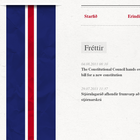
Starfið
Erindi
Fréttir
04.08.2011 08:10
The Constitutional Council hands ov
bill for a new constitution
29.07.2011 11:37
Stjórnlagaráð afhendir frumvarp að
stjórnarskrá