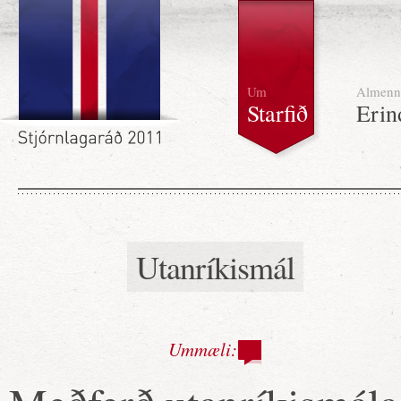
Um
Almenn
Starfið
Erin
Utanríkismál
Ummæli: