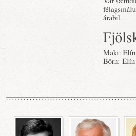
Var sæmdur
félagsmálu
árabil.
Fjöls
Maki: Elín
Börn: Elín