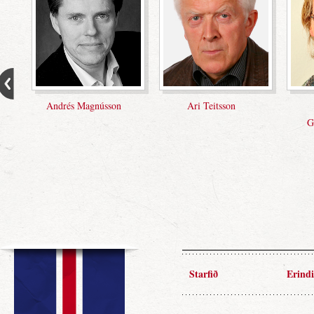
 Teitsson
Arnfríður
Ástrós Gunnlaugsdóttir
Guðmundsdóttir
Starfið
Erindi