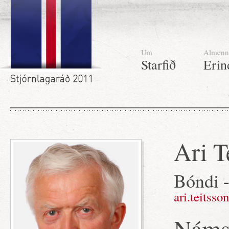
Um
Almenn
Starfið
Erin
Ari T
Bóndi -
ari.teitsso
Námsf