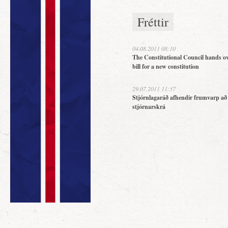
Fréttir
04.08.2011 08:10
The Constitutional Council hands ov
bill for a new constitution
29.07.2011 11:37
Stjórnlagaráð afhendir frumvarp að
stjórnarskrá