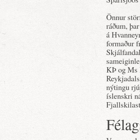
Önnur stör
ráðum, þar
á Hvanneyri
formaður f
Skjálfandah
sameiginleg
KÞ og Ms K
Reykjadals
nýtingu rj
íslenskri 
Fjallskilas
Félag