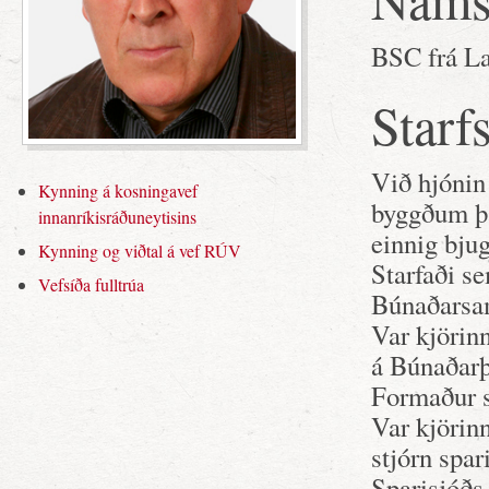
BSC frá L
Starfs
Við hjónin
Kynning á kosningavef
byggðum þa
innanríkisráðuneytisins
einnig bju
Kynning og viðtal á vef RÚV
Starfaði s
Vefsíða fulltrúa
Búnaðarsa
Var kjörin
á Búnaðarþ
Formaður 
Var kjörinn
stjórn spar
Sparisjóðs