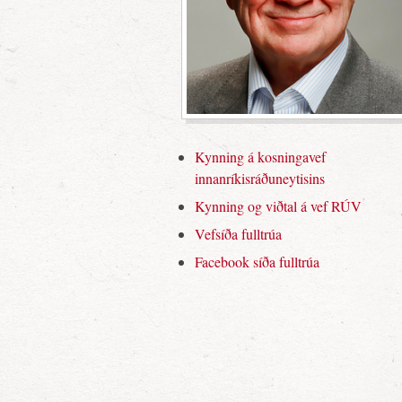
Kynning á kosningavef
innanríkisráðuneytisins
Kynning og viðtal á vef RÚV
Vefsíða fulltrúa
Facebook síða fulltrúa