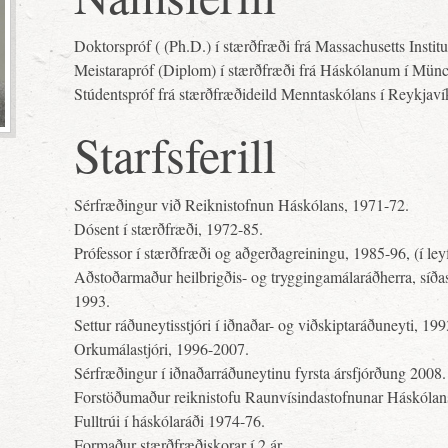
Doktorspróf ( (Ph.D.) í stærðfræði frá Massachusetts Insti
Meistarapróf (Diplom) í stærðfræði frá Háskólanum í Mün
Stúdentspróf frá stærðfræðideild Menntaskólans í Reykjaví
Starfsferill
Sérfræðingur við Reiknistofnun Háskólans, 1971-72.
Dósent í stærðfræði, 1972-85.
Prófessor í stærðfræði og aðgerðagreiningu, 1985-96, (í leyf
Aðstoðarmaður heilbrigðis- og tryggingamálaráðherra, síðas
1993.
Settur ráðuneytisstjóri í iðnaðar- og viðskiptaráðuneyti, 19
Orkumálastjóri, 1996-2007.
Sérfræðingur í iðnaðarráðuneytinu fyrsta ársfjórðung 2008.
Forstöðumaður reiknistofu Raunvísindastofnunar Háskólan
Fulltrúi í háskólaráði 1974-76.
Formaður stærðfræðiskorar í 2 ár.