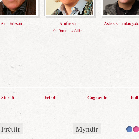
Ástrós Gunnlaugsdóttir
Dögg Harðardóttir
Starfið
Erindi
Gagnasafn
Full
Fréttir
Myndir