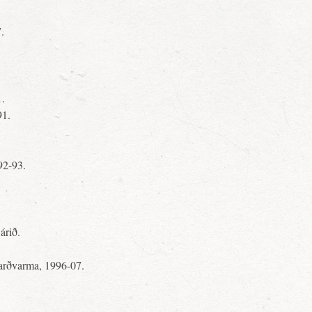
.
1.
91.
92-93.
árið.
jarðvarma, 1996-07.