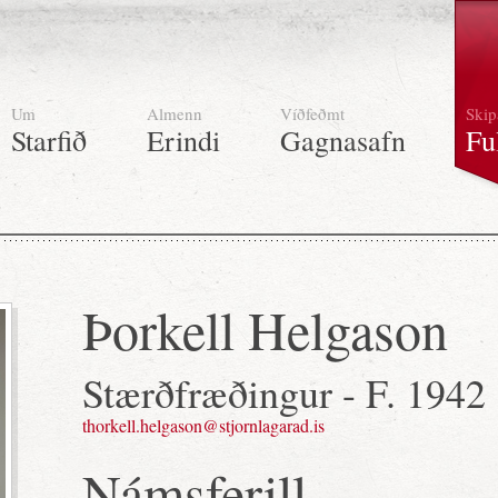
Um
Almenn
Víðfeðmt
Skip
Starfið
Erindi
Gagnasafn
Fu
Þorkell Helgason
Stærðfræðingur - F. 1942
thorkell.helgason@stjornlagarad.is
Námsferill