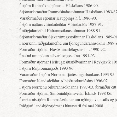
Í stjórn Rannsóknaþjónustu Háskólans 1986-90.
Stjórnarformaður Raunvísindastofnunar Háskólans 1983-87
Varaformaður stjórnar Kaupþings h.f. 1986-90.
Í stjórn náttúruvísindadeildar Vísindaráðs 1987-91.
Í ráðgjafarnefnd Hafrannsóknastofnunar 1988-91.
Stjórnarformaður Sjávarútvegsstofnunar Háskólans 1989-9
Í norrænni ráðgjafarnefnd um fjöltegundarannsóknir 1989-
Formaður stjórnar Hávöxtunarfélagsins h.f. 1990-92.
Í nefnd um mótun sjávarútvegsstefnu 1991-93.
Formaður stjórnar Heilsugæslustöðvarinnar í Reykjavík 19
Í stjórn Iðnþróunarsjóðs 1993-96.
Varamaður í stjórn Norræna fjárfestingarbankans 1993-95.
Formaður Íslandsdeildar Alþjóðaorkuráðsins 1996-07.
Í stjórn Norrænu orkurannsóknanna 1997-03, formaður eitt 
Formaður stjórnar Sinfóníuhljómsveitar Íslands 1998-06.
Í verkefnisstjórn Rammaáætlunar um nýtingu vatnsafls og 
Ráðgjafi landskjörstjórnar í hlutastarfi frá maí 2008.