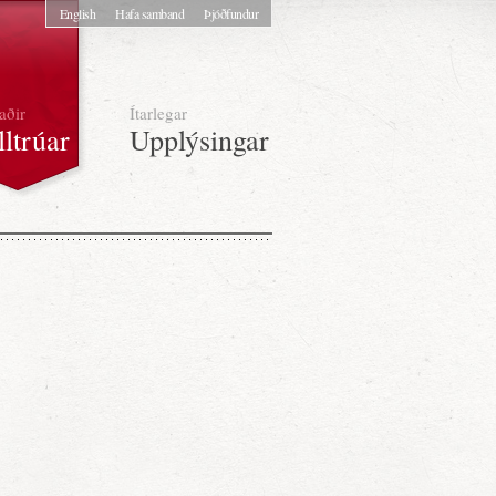
English
Hafa samband
Þjóðfundur
aðir
Ítarlegar
lltrúar
Upplýsingar