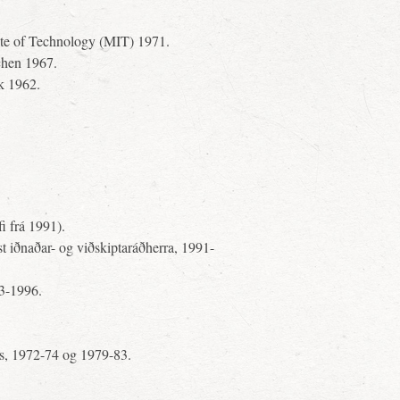
tute of Technology (MIT) 1971.
chen 1967.
k 1962.
i frá 1991).
t iðnaðar- og viðskiptaráðherra, 1991-
93-1996.
s, 1972-74 og 1979-83.