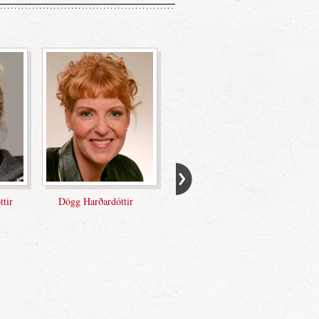
rgmann
Erlingur Sigurðarson
Freyja Haraldsdóttir
on