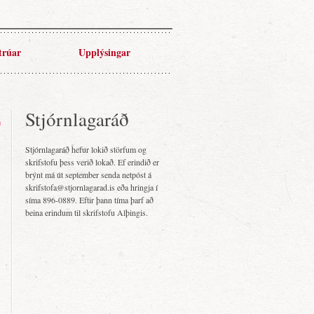
trúar
Upplýsingar
Stjórnlagaráð
Stjórnlagaráð hefur lokið störfum og
skrifstofu þess verið lokað. Ef erindið er
brýnt má út september senda netpóst á
skrifstofa@stjornlagarad.is eða hringja í
síma 896-0889. Eftir þann tíma þarf að
beina erindum til skrifstofu Alþingis.