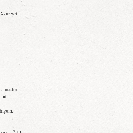
 Akureyri,
mannastörf.
imili,
ningum,
essor við HÍ.