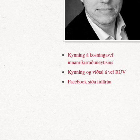
Kynning á kosningavef
innanríkisráðuneytisins
Kynning og viðtal á vef RÚV
Facebook síða fulltrúa