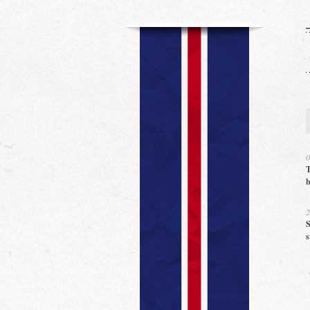
0
T
b
2
S
s