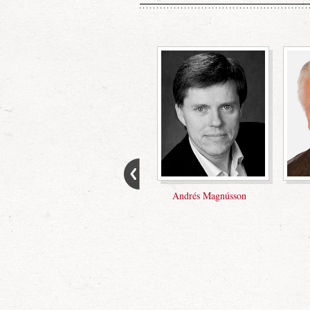
Ari Teitsson
Arnfríður
Ástr
Guðmundsdóttir