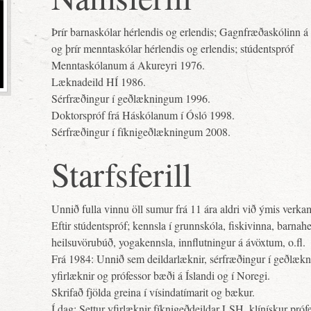
Þrír barnaskólar hérlendis og erlendis; Gagnfræðaskólinn á
og þrír menntaskólar hérlendis og erlendis; stúdentspróf
Menntaskólanum á Akureyri 1976.
Læknadeild HÍ 1986.
Sérfræðingur í geðlækningum 1996.
Doktorspróf frá Háskólanum í Ósló 1998.
Sérfræðingur í fíknigeðlækningum 2008.
Starfsferill
Unnið fulla vinnu öll sumur frá 11 ára aldri við ýmis verka
Eftir stúdentspróf; kennsla í grunnskóla, fiskivinna, barnahe
heilsuvörubúð, yogakennsla, innflutningur á ávöxtum, o.fl.
Frá 1984: Unnið sem deildarlæknir, sérfræðingur í geðlæk
yfirlæknir og prófessor bæði á Íslandi og í Noregi.
Skrifað fjölda greina í vísindatímarit og bækur.
Í dag: Settur yfirlæknir fíknigeðdeildar LSH, klínískur próf