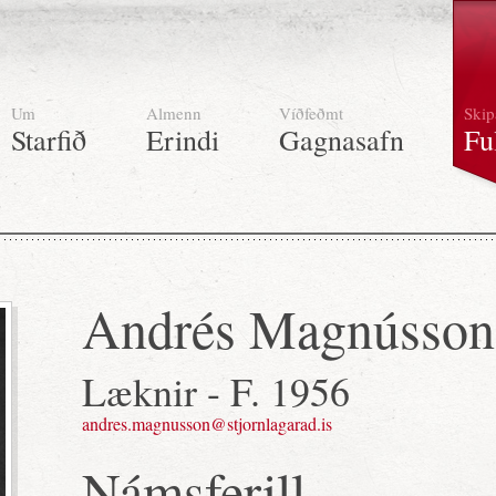
Um
Almenn
Víðfeðmt
Skip
Starfið
Erindi
Gagnasafn
Fu
Andrés Magnússon
Læknir - F. 1956
andres.magnusson@stjornlagarad.is
Námsferill