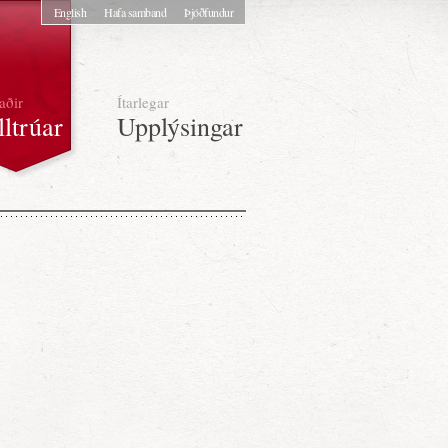
English
Hafa samband
Þjóðfundur
aðir
Ítarlegar
lltrúar
Upplýsingar