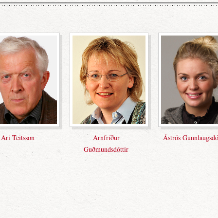
ós Gunnlaugsdóttir
Dögg Harðardóttir
Eiríkur Be
Einarss