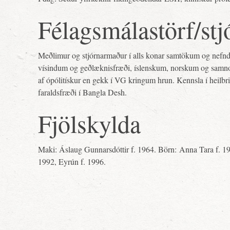
Félagsmálastörf/stj
Meðlimur og stjórnarmaður í alls konar samtökum og nef
vísindum og geðlæknisfræði, íslenskum, norskum og sam
af ópólitískur en gekk í VG kringum hrun. Kennsla í heilbr
faraldsfræði í Bangla Desh.
Fjölskylda
Maki: Áslaug Gunnarsdóttir f. 1964. Börn: Anna Tara f. 19
1992, Eyrún f. 1996.