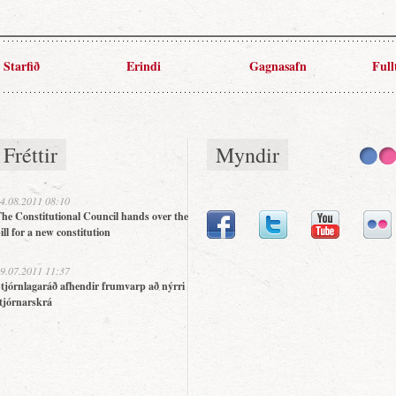
Starfið
Erindi
Gagnasafn
Full
Fréttir
Myndir
4.08.2011 08:10
he Constitutional Council hands over the
ill for a new constitution
9.07.2011 11:37
tjórnlagaráð afhendir frumvarp að nýrri
tjórnarskrá