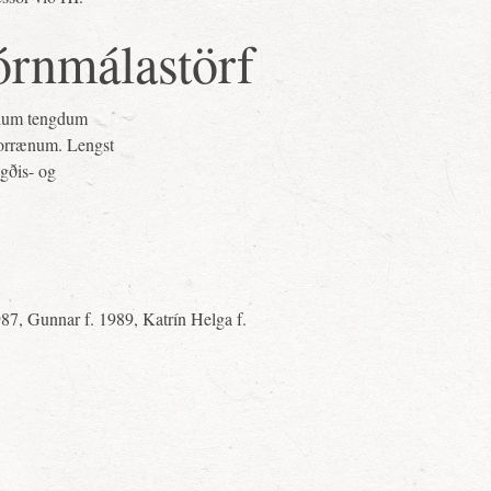
órnmálastörf
ndum tengdum
norrænum. Lengst
igðis- og
87, Gunnar f. 1989, Katrín Helga f.