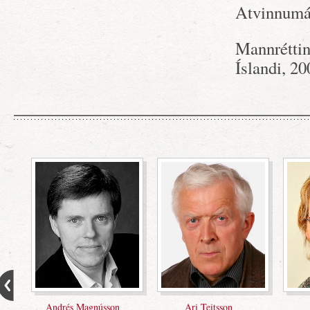
Atvinnumál
Mannréttin
Íslandi, 2
Eiríkur Bergmann
Erlingur Sigurðarson