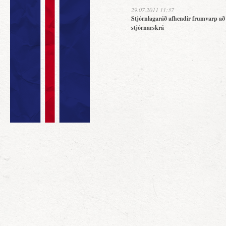
29.07.2011 11:37
Stjórnlagaráð afhendir frumvarp að
stjórnarskrá