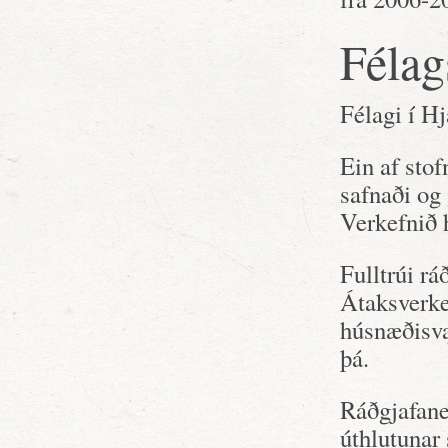
Félag
Félagi í Hj
Ein af sto
safnaði og 
Verkefnið 
Fulltrúi r
Átaksverke
húsnæðisva
þá.
Ráðgjafane
úthlutunar 