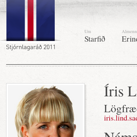
Um
Almenn
Starfið
Erin
Íris 
Lögfræð
iris.lind.
Námsf