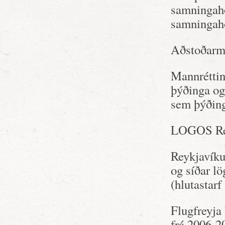
samningahó
samningahó
Aðstoðarma
Mannréttin
þýðinga og
sem þýðing
LOGOS Rey
Reykjavíku
og síðar l
(hlutastarf
Flugfreyja 
frá 2006-2