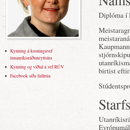
Diplóma í 
Meistaragr
meistaraná
Kaupmannah
Kynning á kosningavef
stjórnskipu
innanríkisráðuneytisins
utanríkism
Kynning og viðtal á vef RÚV
birtist efti
Facebook síða fulltrúa
Stúdentspr
Starfs
Utanríkisrá
Evrópumála