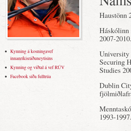
Haustönn 2
Háskólinn 
2007-2010
Kynning á kosningavef
University
innanríkisráðuneytisins
Securing H
Kynning og viðtal á vef RÚV
Studies 20
Facebook síða fulltrúa
Dublin Cit
fjölmiðla
Menntaskól
1993-1997