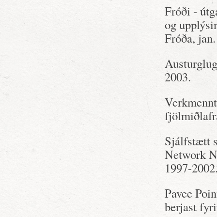
Fróði - útg
og upplýsi
Fróða, jan.
Austurglug
2003.
Verkmennta
fjölmiðlaf
Sjálfstætt 
Network Ne
1997-2002
Pavee Poin
berjast fyr