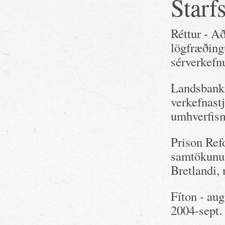
Starfs
Réttur - Að
lögfræðing
sérverkefn
Landsbanki
verkefnast
umhverfism
Prison Ref
samtökunum
Bretlandi, 
Fíton - au
2004-sept.