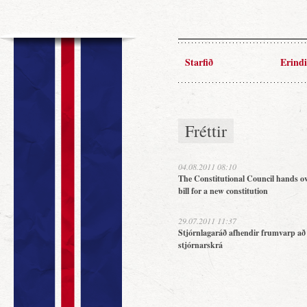
Starfið
Erindi
Fréttir
04.08.2011 08:10
The Constitutional Council hands ov
bill for a new constitution
29.07.2011 11:37
Stjórnlagaráð afhendir frumvarp að
stjórnarskrá