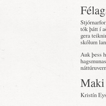
Félag
Stjórnarfo
tók þátt í
gera teikn
skólum lan
Auk þess 
hagsmunas
náttúruvern
Maki
Kristín Eys