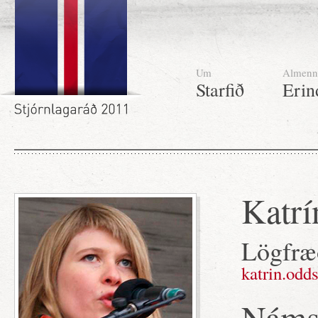
Um
Almenn
Starfið
Erin
Katrí
Lögfræð
katrin.odd
Námsf